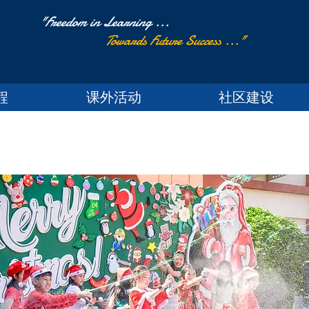
"Freedom in Learning ...
Towards Future Success ..."
程
课外活动
社区建设