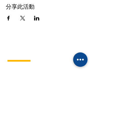
分享此活動
联系方式
地址：39/10 Moo 4 Ekachai-Sethakit
Road，Kogkrabue，Muang，
Samutsakorn 74000
电话：+66 34-494-823
传真：+66 34-832-470
网站：www.sunflowerschool.ac.th