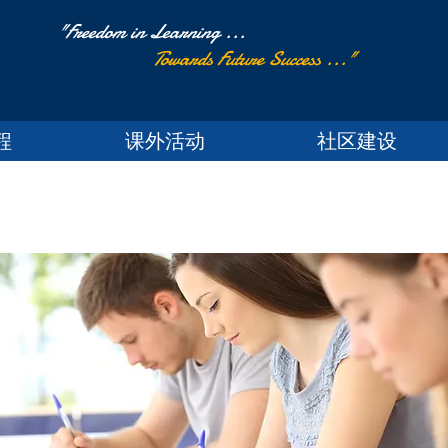
"Freedom in Learning ...
Towards Future Success ..."
程
课外活动
社区建设