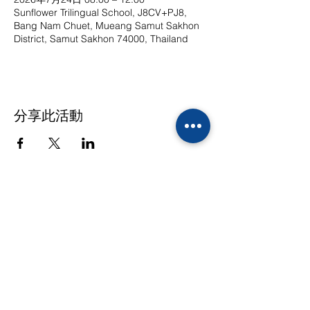
Sunflower Trilingual School, J8CV+PJ8,
Bang Nam Chuet, Mueang Samut Sakhon
District, Samut Sakhon 74000, Thailand
分享此活動
联系方式
地址：39/10 Moo 4 Ekachai-Sethakit
Road，Kogkrabue，Muang，
Samutsakorn 74000