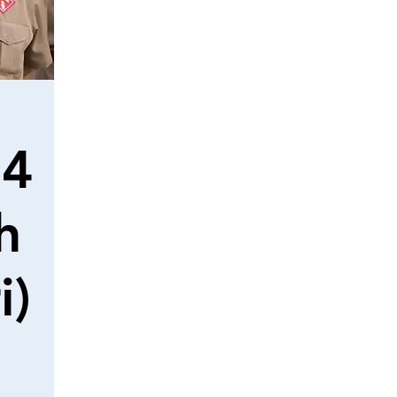
.4
h
i)