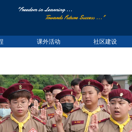
"Freedom in Learning ...
Towards Future Success ..."
程
课外活动
社区建设