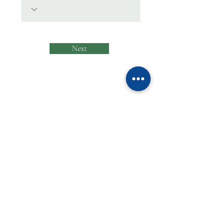
Next
รายชื่อผู้ติดต่อ
โรงเรียนทานตะวันไตรภาษา
39/10 หมู่ 4 ถนนเอกชัย - เศรษฐกิจ ตำบล
คอกกระบือ อำเภอเมือง จังหวัดสมุทรสาคร
74000 Tel :
(034)494 823-6
,
(084)439
8162-4