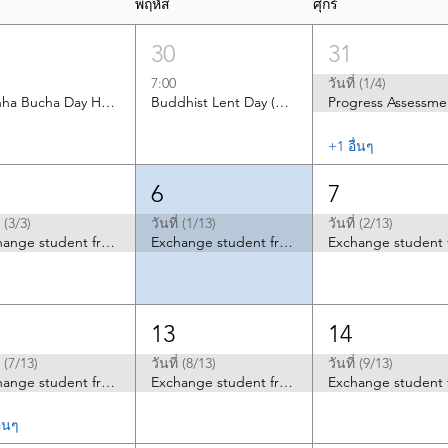
พฤหัส
ศุกร์
30
31
7:00
วันที่ (1/4)
Asanha Bucha Day Holiday
Buddhist Lent Day (Holiday)
+1 อื่นๆ
6
7
่ (3/3)
วันที่ (1/13)
วันที่ (2/13)
Exchange student from Taiwan (Hsinchu- ShanChi)
Exchange student from Taiwan high school (Taichung)
13
14
่ (7/13)
วันที่ (8/13)
วันที่ (9/13)
Exchange student from Taiwan high school (Taichung)
Exchange student from Taiwan high school (Taichung)
ื่นๆ