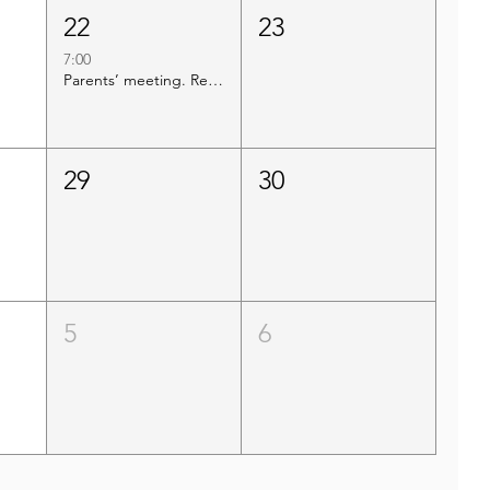
22
23
7:00
Parents’ meeting. Releasing of midterm scores Semester 1/2029, G1-12
29
30
5
6