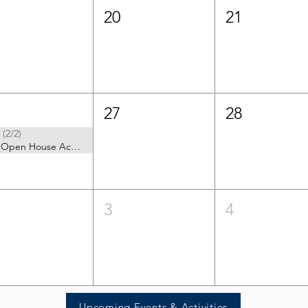
20
21
27
28
่ (2/2)
STS Open House Activity
3
4
Upcoming Events & Activities