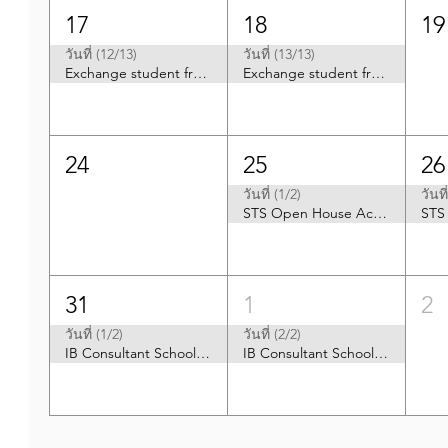
17
18
19
วันที่ (12/13)
วันที่ (13/13)
Exchange student from Taiwan high school (Taichung)
Exchange student from Taiwan high school (Taichung)
24
25
26
วันที่ (1/2)
วันที
STS Open House Activity
31
1
2
วันที่ (1/2)
วันที่ (2/2)
IB Consultant School Visit (Mr. Gupta)
IB Consultant School Visit (Mr. Gupta)