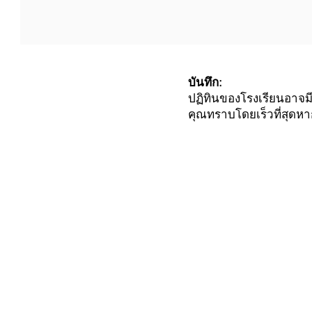
บันทึก:
ปฏิทินของโรงเรียนอาจม
คุณทราบโดยเร็วที่สุดห
ลิงค์ด่วน