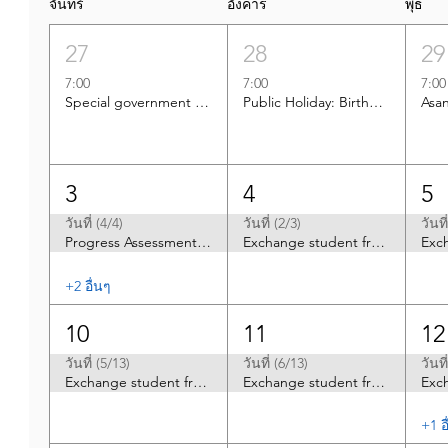
จันทร์
อังคาร
พุธ
27
28
29
7:00
7:00
7:00
Special government holiday
Public Holiday: Birthday Anniversary of His Majesty King Maha Vajiralongkorn (Rama 10)
3
4
5
วันที่ (4/4)
วันที่ (2/3)
วันที
Progress Assessment 1/2026 G.7-12
Exchange student from Taiwan (Hsinchu- ShanChi)
+2 อื่นๆ
10
11
12
วันที่ (5/13)
วันที่ (6/13)
วันที
Exchange student from Taiwan high school (Taichung)
Exchange student from Taiwan high school (Taichung)
+1 อ