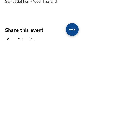
Samut Sakhon 74000, Thailand
Share this event
CONTACTS
39/10 Moo 4
Ekachai-Sethakit Road, Kogkrabue,
Muang, Samutsakorn 74000
Email: info@sunflowerschool.ac.th