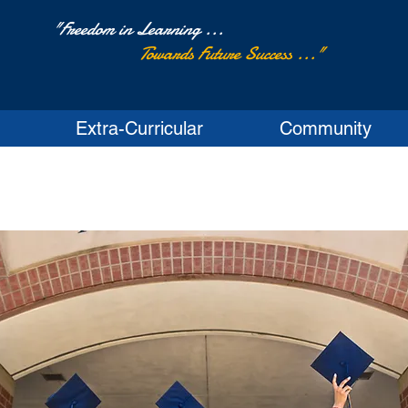
"Freedom in Learning ...
Towards Future Success ..."
Extra-Curricular
Community