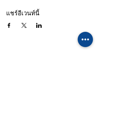
แชร์อีเวนท์นี้
รายชื่อผู้ติดต่อ
โรงเรียนทานตะวันไตรภาษา
39/10 หมู่ 4 ถนนเอกชัย - เศรษฐกิจ ตำบล
คอกกระบือ อำเภอเมือง จังหวัดสมุทรสาคร
74000 Tel :
(034)494 823-6
,
(084)439
8162-4
Fax : (034)823 470
Email :
info@sunflowerschool.ac.th