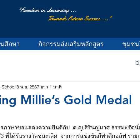
"Freedom in Learning ...
Towards Future Success ..."
านศึกษา
กิจกรรมส่งเสริมหลักสูตร
ชุมชน
l School
8 พ.ย. 2567
ยาว 1 นาที
ing Millie’s Gold Medal
ภาษาขอแสดงความยินดีกับ  ด.ญ.สิรินญมาศ ธรรมะรัตน์ธนดี
6/3 ที่ได้รับรางวัลชนะเลิศ  จากการแข่งขันกีฬาตีกอล์ฟ รา