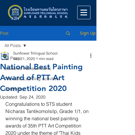
Sign Up
Post
All Posts
Sunflower Trilingual School
All Posts
Sep 21, 2020
1 min read
National Best Painting
Students' Achievements
Award of PTT Art
Thematic Learning Activities
Competition 2020
Ceremony
Updated:
Sep 24, 2020
Congratulations to STS student 
Nicharas Tantikomolsilp, Grade 1/1, on 
winning the national best painting 
awards of 35th PTT Art Competition 
2020 under the theme of "Thai Kids 