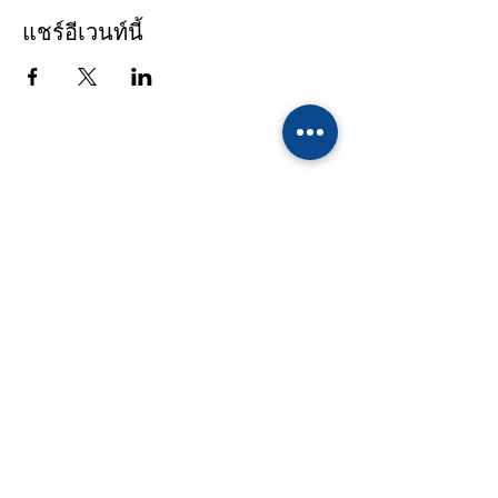
แชร์อีเวนท์นี้
รายชื่อผู้ติดต่อ
โรงเรียนทานตะวันไตรภาษา
39/10 หมู่ 4 ถนนเอกชัย - เศรษฐกิจ ตำบล
คอกกระบือ อำเภอเมือง จังหวัดสมุทรสาคร
74000 Tel :
(034)494 823-6
,
(084)439
8162-4
Fax : (034)823 470
Email :
info@sunflowerschool.ac.th