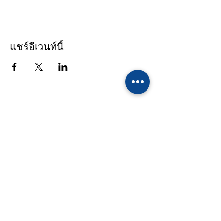
แชร์อีเวนท์นี้
รายชื่อผู้ติดต่อ
โรงเรียนทานตะวันไตรภาษา
39/10 หมู่ 4 ถนนเอกชัย - เศรษฐกิจ ตำบล
คอกกระบือ อำเภอเมือง จังหวัดสมุทรสาคร
74000 Tel :
(034)494 823-6
,
(084)439
8162-4