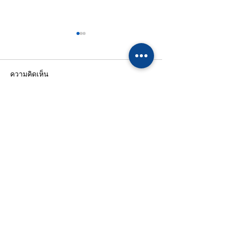
ความคิดเห็น
เขียนความคิดเห็น…
กิจกรรมเข้าค่ายลูกเสือ-
โรงเรียนทานตะว
เนตรนารี ประจำปีการ
ภาษาได้รับรางวั
ศึกษา 2568⚜️🎒
ศึกษาดีเด่นด้านก
เคลื่อนหลักสูตรทุ
ศึกษา” ประจำปีก
รายชื่อผู้ติดต่อ
2568
โรงเรียนทานตะวันไตรภาษา
39/10 หมู่ 4 ถนนเอกชัย - เศรษฐกิจ ตำบล