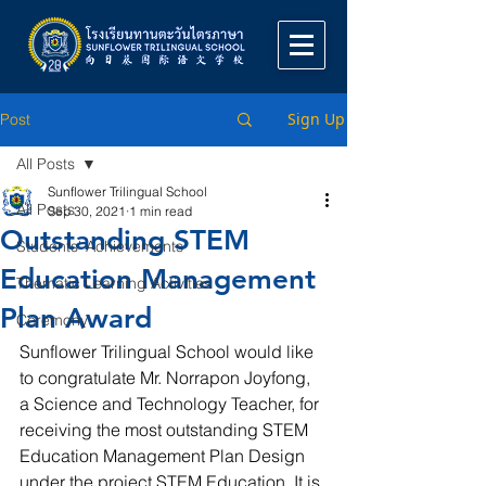
Sign Up
Post
All Posts
Sunflower Trilingual School
All Posts
Sep 30, 2021
1 min read
Outstanding STEM
Students' Achievements
Education Management
Thematic Learning Activities
Plan Award
Ceremony
Sunflower Trilingual School would like 
to congratulate Mr. Norrapon Joyfong, 
a Science and Technology Teacher, for 
receiving the most outstanding STEM 
Education Management Plan Design 
under the project STEM Education. It is 